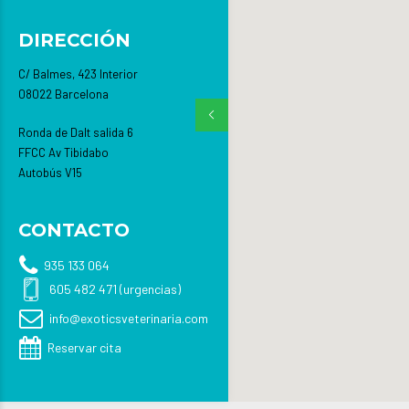
DIRECCIÓN
C/ Balmes, 423 Interior
08022 Barcelona
Ronda de Dalt salida 6
FFCC Av Tibidabo
Autobús V15
CONTACTO
935 133 064
605 482 471 (urgencias)
info@exoticsveterinaria.com
Reservar cita