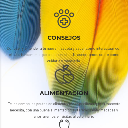
CONSEJOS
Conocer y entender a tu nueva mascota y saber como interactuar con
ella, es fundamental para su bienestar. Te asesoramos sobre como
cuidarla y manejarla.
ALIMENTACIÓN
Te indicamos las pautas de alimentación específicas que tu mascota
necesita, con una buena alimentación evitaremos enfermedades y
ahorraremos en visitas al veterinario