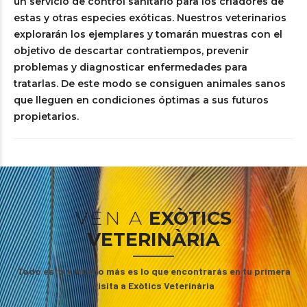
un servicio de control sanitario para los criadores de
estas y otras especies exóticas. Nuestros veterinarios
explorarán los ejemplares y tomarán muestras con el
objetivo de descartar contratiempos, prevenir
problemas y diagnosticar enfermedades para
tratarlas. De este modo se consiguen animales sanos
que lleguen en condiciones óptimas a sus futuros
propietarios.
VEN A
EXÒTICS
VETERINÀRIA
Todo esto y mucho más es lo que encontrarás en tu primera
visita a Exòtics Veterinària