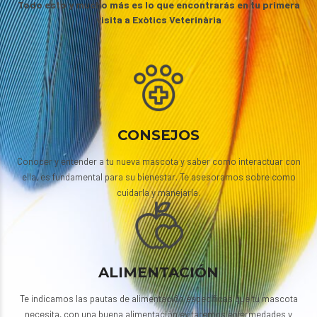
Todo esto y mucho más es lo que encontrarás en tu primera
visita a Exòtics Veterinària
CONSEJOS
Conocer y entender a tu nueva mascota y saber como interactuar con
ella, es fundamental para su bienestar. Te asesoramos sobre como
cuidarla y manejarla.
ALIMENTACIÓN
Te indicamos las pautas de alimentación específicas que tu mascota
necesita, con una buena alimentación evitaremos enfermedades y