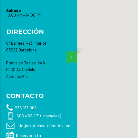
Sábado
10:00 AM – 14:00 PM
DIRECCIÓN
C/ Balmes, 423 Interior
08022 Barcelona
Ronda de Dalt salida 6
FFCC Av Tibidabo
Autobús V15
CONTACTO
935 133 064
605 482 471 (urgencias)
info@exoticsveterinaria.com
Reservar cita