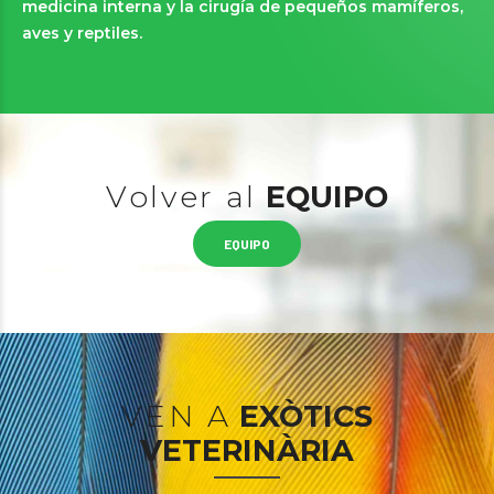
medicina interna y la cirugía de pequeños mamíferos,
aves y reptiles.
Volver al
EQUIPO
EQUIPO
VEN A
EXÒTICS
VETERINÀRIA