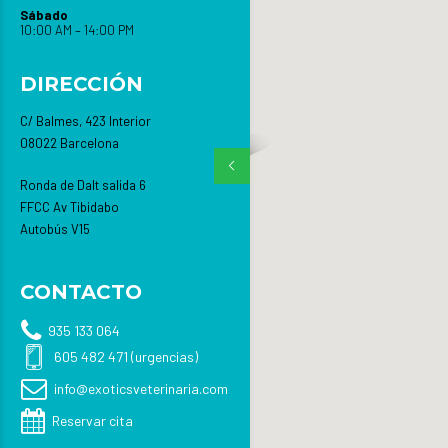
Sábado
10:00 AM – 14:00 PM
DIRECCIÓN
C/ Balmes, 423 Interior
08022 Barcelona
Ronda de Dalt salida 6
FFCC Av Tibidabo
Autobús V15
CONTACTO
935 133 064
605 482 471 (urgencias)
info@exoticsveterinaria.com
Reservar cita