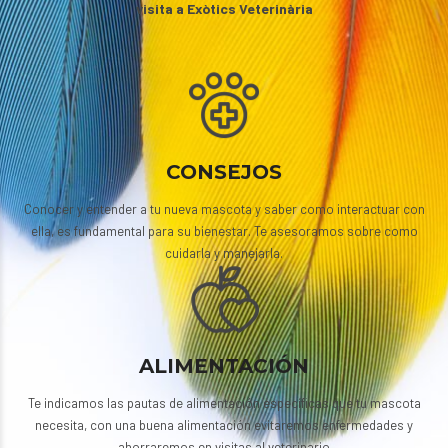
visita a Exòtics Veterinària
CONSEJOS
Conocer y entender a tu nueva mascota y saber como interactuar con
ella, es fundamental para su bienestar. Te asesoramos sobre como
cuidarla y manejarla.
ALIMENTACIÓN
Te indicamos las pautas de alimentación específicas que tu mascota
necesita, con una buena alimentación evitaremos enfermedades y
ahorraremos en visitas al veterinario