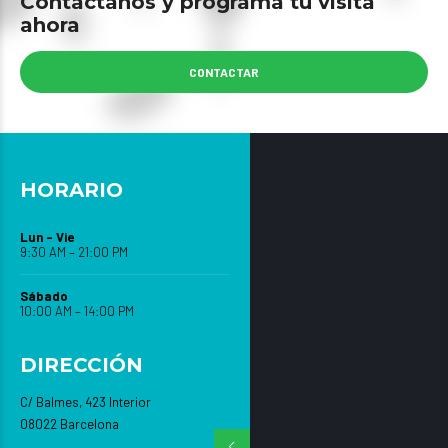
Contáctanos y programa tu visita
ahora
CONTACTAR
HORARIO
Lun – Vie
9:30 AM – 21:00 PM
Sábado
10:00 AM – 14:00 PM
DIRECCIÓN
C/ Balmes, 423 Interior
08022 Barcelona