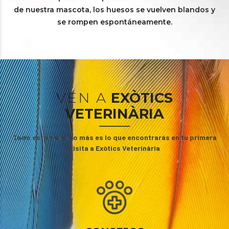
de nuestra mascota, los huesos se vuelven blandos y
se rompen espontáneamente.
VEN A
EXÒTICS
VETERINÀRIA
Todo esto y mucho más es lo que encontrarás en tu primera
visita a Exòtics Veterinària