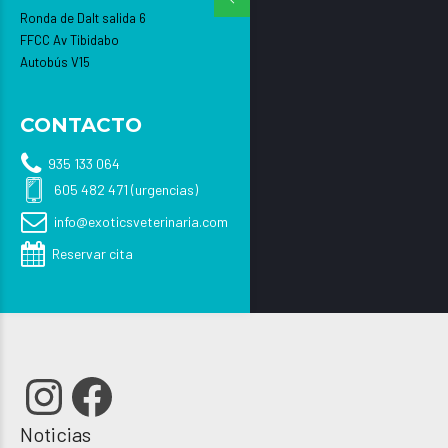
Ronda de Dalt salida 6
FFCC Av Tibidabo
Autobús V15
CONTACTO
935 133 064
605 482 471 (urgencias)
info@exoticsveterinaria.com
Reservar cita
Instagram
Facebook
Noticias