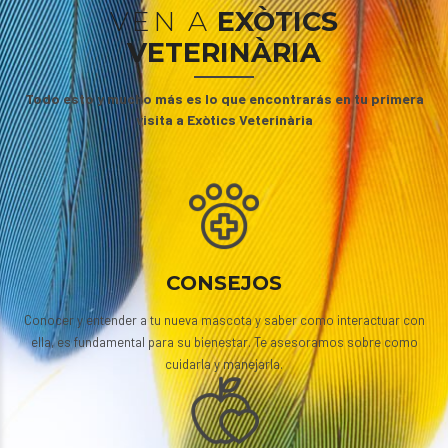
VEN A
EXÒTICS
VETERINÀRIA
Todo esto y mucho más es lo que encontrarás en tu primera
visita a Exòtics Veterinària
CONSEJOS
Conocer y entender a tu nueva mascota y saber como interactuar con
ella, es fundamental para su bienestar. Te asesoramos sobre como
cuidarla y manejarla.