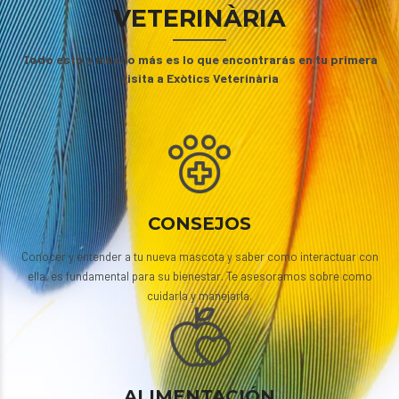
VETERINÀRIA
Todo esto y mucho más es lo que encontrarás en tu primera
visita a Exòtics Veterinària
CONSEJOS
Conocer y entender a tu nueva mascota y saber como interactuar con
ella, es fundamental para su bienestar. Te asesoramos sobre como
cuidarla y manejarla.
ALIMENTACIÓN