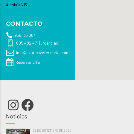
Autobús V15
CONTACTO
935 133 064
605 482 471 (urgencias)
info@exoticsveterinaria.com
Reservar cita
Instagram
Facebook
Noticias
29 DE DICIEMBRE DE 2025