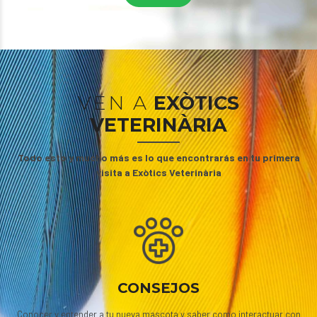
VEN A
EXÒTICS
VETERINÀRIA
Todo esto y mucho más es lo que encontrarás en tu primera
visita a Exòtics Veterinària
CONSEJOS
Conocer y entender a tu nueva mascota y saber como interactuar con