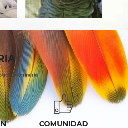
RIA
tics Veterinària
ÓN
COMUNIDAD