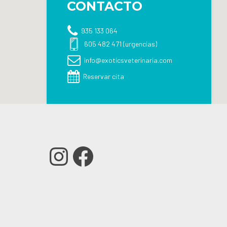
CONTACTO
935 133 064
605 482 471 (urgencias)
info@exoticsveterinaria.com
Reservar cita
Instagram
Facebook