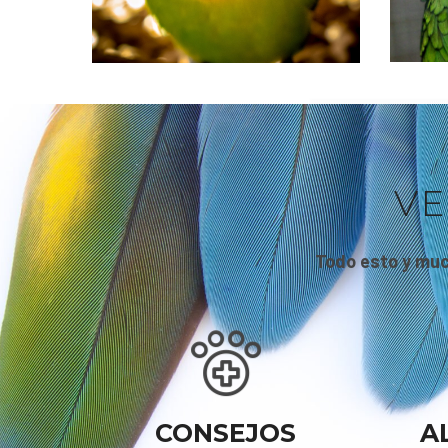
VE
Todo esto y muc
CONSEJOS
A