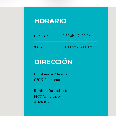
HORARIO
Lun – Vie
9:30 AM – 21:00 PM
Sábado
10:00 AM – 14:00 PM
DIRECCIÓN
C/ Balmes, 423 Interior
08022 Barcelona
Ronda de Dalt salida 6
FFCC Av Tibidabo
Autobús V15