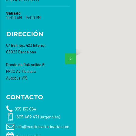
Sábado
10:00 AM – 14:00 PM
DIRECCIÓN
C/ Balmes, 423 Interior
08022 Barcelona
Ronda de Dalt salida 6
FFCC Av Tibidabo
Autobús V15
CONTACTO
935 133 064
605 482 471 (urgencias)
info@exoticsveterinaria.com