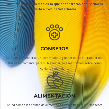
Todo esto y mucho más es lo que encontrarás en tu primera
visita a Exòtics Veterinària
CONSEJOS
Conocer y entender a tu nueva mascota y saber como interactuar con
ella, es fundamental para su bienestar. Te asesoramos sobre como
cuidarla y manejarla.
ALIMENTACIÓN
Te indicamos las pautas de alimentación específicas que tu mascota