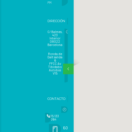
PM
DIRECCIÓN
C/ Balmes,
423
Interior
08022
Barcelona
Ronda de
Dalt salida
6
FFCC Av
Tibidabo
Autobús
V15
CONTACTO
935 133
064
605 482 471 (urgencias)