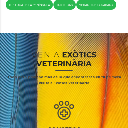
TORTUGA DE LA PENÍNSULA
TORTUGAS
VERANO DE LA SABANA
VEN A
EXÒTICS
VETERINÀRIA
Todo esto y mucho más es lo que encontrarás en tu primera
visita a Exòtics Veterinària