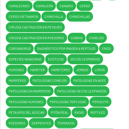
CAMALEONES
CAMALEÓN
CANARIO
CERDO
CERDO VIETNAMITA
CHINCHILLA
CHINCHILLAS
CIRUGÍA CASTRACIÓN EN PETAURO
CIRUGÍA CASTRACIÓN EN ROEDORES
COBAYA
CONEJOS
CORONAVIRUS
DIAGNÓSTICO POR IMAGEN A REPTILES
ERIZO
ESPECIES INVASORAS
EXÓTICOS
GECOS LEOPARDOS
HURONES
HÁMSTER
HÁMSTERES
JERBOS
LOROS
MAMÍFEROS
PATOLOGÍAS CONEJOS
PATOLOGÍAS EN AVES
PATOLOGÍAS EN MAMÍFEROS
PATOLOGÍAS GECOS LEOPARDOS
PATOLOGÍAS HURONES
PATOLOGÍAS TORTUGAS
PERIQUITO
PETAUROS DEL AZÚCAR
PITÓN REAL
RATAS
REPTILES
ROEDORES
SERPIENTES
TERRARIOS