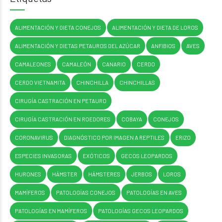
ALIMENTACIÓN Y DIETA CONEJOS
ALIMENTACIÓN Y DIETA DE LOROS
ALIMENTACIÓN Y DIETAS PETAUROS DEL AZÚCAR
ANFIBIOS
AVES
CAMALEONES
CAMALEÓN
CANARIO
CERDO
CERDO VIETNAMITA
CHINCHILLA
CHINCHILLAS
CIRUGÍA CASTRACIÓN EN PETAURO
CIRUGÍA CASTRACIÓN EN ROEDORES
COBAYA
CONEJOS
CORONAVIRUS
DIAGNÓSTICO POR IMAGEN A REPTILES
ERIZO
ESPECIES INVASORAS
EXÓTICOS
GECOS LEOPARDOS
HURONES
HÁMSTER
HÁMSTERES
JERBOS
LOROS
MAMÍFEROS
PATOLOGÍAS CONEJOS
PATOLOGÍAS EN AVES
PATOLOGÍAS EN MAMÍFEROS
PATOLOGÍAS GECOS LEOPARDOS