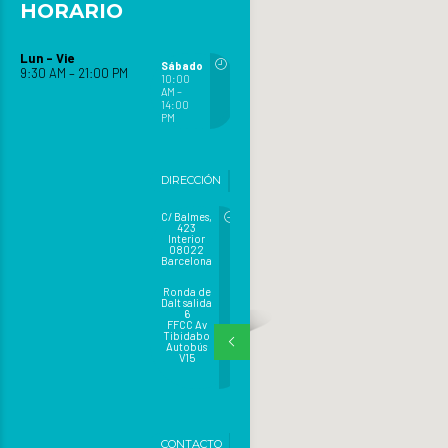
HORARIO
Lun – Vie
Sábado
9:30 AM – 21:00 PM
10:00
AM –
14:00
PM
DIRECCIÓN
C/ Balmes,
423
Interior
08022
Barcelona
Ronda de
Dalt salida
6
FFCC Av
Tibidabo
Autobús
V15
CONTACTO