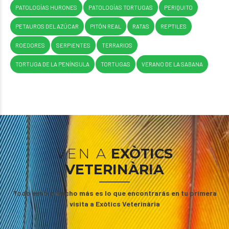
PATOLOGÍAS HURONES
PATOLOGÍAS TORTUGAS
PERIQUITO
PETAUROS DEL AZÚCAR
PITÓN REAL
RATAS
REPTILES
ROEDORES
SERPIENTES
TERRARIOS
TORTUGA DE LA PENÍNSULA
TORTUGAS
VERANO DE LA SABANA
VEN A
EXÒTICS
VETERINÀRIA
Todo esto y mucho más es lo que encontrarás en tu primera
visita a Exòtics Veterinària