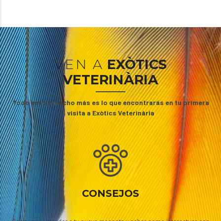
VEN A
EXÒTICS
VETERINÀRIA
Todo esto y mucho más es lo que encontrarás en tu primera
visita a Exòtics Veterinària
CONSEJOS