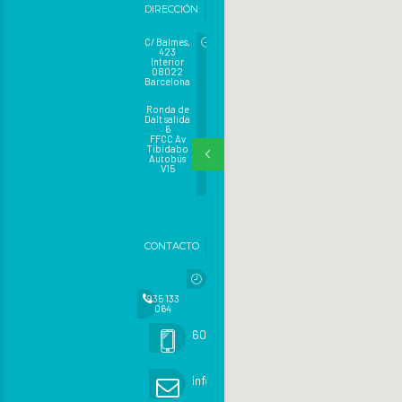
DIRECCIÓN
C/ Balmes,
423
Interior
08022
Barcelona
Ronda de
Dalt salida
6
FFCC Av
Tibidabo
Autobús
V15
CONTACTO
935 133
064
605 482 471 (urgencias)
info@exoticsveterinaria.com