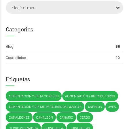
Elegir el mes
Categories
Blog
56
Caso clínico
10
Etiquetas
ALIMENTACIÓN Y DIETA CONEJOS
ALIMENTACIÓN Y DIETA DE LOROS
ALIMENTACIÓN Y DIETAS PETAUROS DEL AZÚCAR
ANFIBIOS
AVES
CAMALEONES
CAMALEÓN
CANARIO
CERDO
CERDO VIETNAMITA
CHINCHILLA
CHINCHILLAS