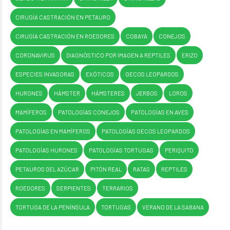
CIRUGÍA CASTRACIÓN EN PETAURO
CIRUGÍA CASTRACIÓN EN ROEDORES
COBAYA
CONEJOS
CORONAVIRUS
DIAGNÓSTICO POR IMAGEN A REPTILES
ERIZO
ESPECIES INVASORAS
EXÓTICOS
GECOS LEOPARDOS
HURONES
HÁMSTER
HÁMSTERES
JERBOS
LOROS
MAMÍFEROS
PATOLOGÍAS CONEJOS
PATOLOGÍAS EN AVES
PATOLOGÍAS EN MAMÍFEROS
PATOLOGÍAS GECOS LEOPARDOS
PATOLOGÍAS HURONES
PATOLOGÍAS TORTUGAS
PERIQUITO
PETAUROS DEL AZÚCAR
PITÓN REAL
RATAS
REPTILES
ROEDORES
SERPIENTES
TERRARIOS
TORTUGA DE LA PENÍNSULA
TORTUGAS
VERANO DE LA SABANA