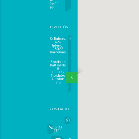
14:00
PM
DIRECCIÓN
C/ Balmes,
423
Interior
08022
Barcelona
Ronda de
Dalt salida
6
FFCC Av
Tibidabo
Autobús
V15
CONTACTO
935 133
064