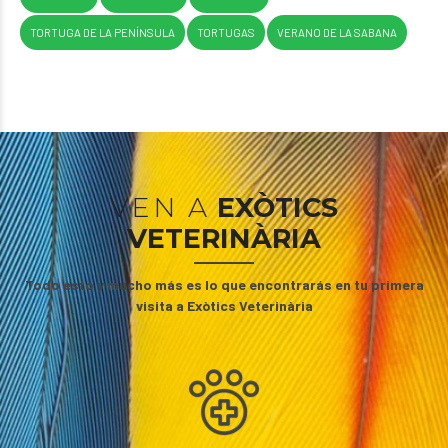
TORTUGA DE LA PENÍNSULA
TORTUGAS
VERANO DE LA SABANA
VEN A
EXÒTICS
VETERINÀRIA
Todo esto y mucho más es lo que encontrarás en tu primera
visita a Exòtics Veterinària