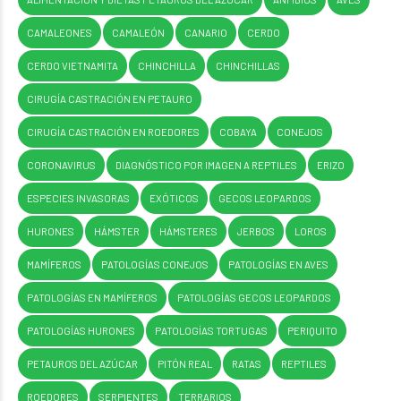
CAMALEONES
CAMALEÓN
CANARIO
CERDO
CERDO VIETNAMITA
CHINCHILLA
CHINCHILLAS
CIRUGÍA CASTRACIÓN EN PETAURO
CIRUGÍA CASTRACIÓN EN ROEDORES
COBAYA
CONEJOS
CORONAVIRUS
DIAGNÓSTICO POR IMAGEN A REPTILES
ERIZO
ESPECIES INVASORAS
EXÓTICOS
GECOS LEOPARDOS
HURONES
HÁMSTER
HÁMSTERES
JERBOS
LOROS
MAMÍFEROS
PATOLOGÍAS CONEJOS
PATOLOGÍAS EN AVES
PATOLOGÍAS EN MAMÍFEROS
PATOLOGÍAS GECOS LEOPARDOS
PATOLOGÍAS HURONES
PATOLOGÍAS TORTUGAS
PERIQUITO
PETAUROS DEL AZÚCAR
PITÓN REAL
RATAS
REPTILES
ROEDORES
SERPIENTES
TERRARIOS